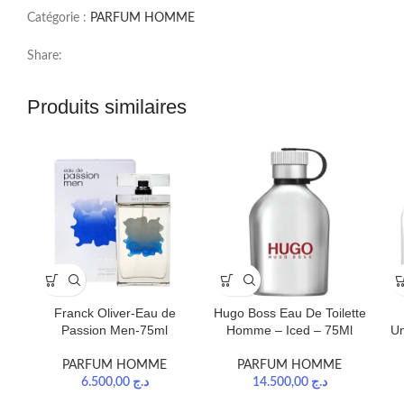
Catégorie :
PARFUM HOMME
Share:
Produits similaires
Franck Oliver-Eau de
Hugo Boss Eau De Toilette
Passion Men-75ml
Homme – Iced – 75Ml
Un
PARFUM HOMME
PARFUM HOMME
6.500,00
د.ج
14.500,00
د.ج