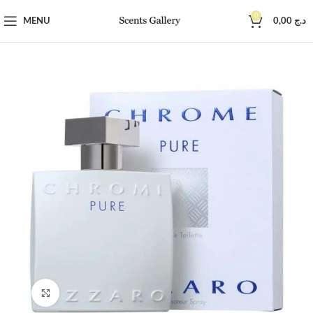
0
MENU
0,00
د.ج
Click to enlarge