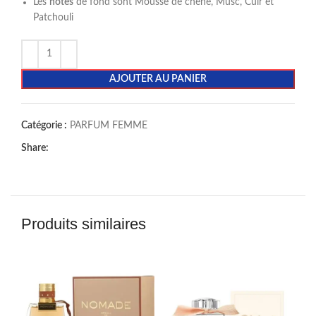
Les
notes
de fond sont Mousse de chêne, Musc, Cuir et
Patchouli
AJOUTER AU PANIER
Catégorie :
PARFUM FEMME
Share:
Produits similaires