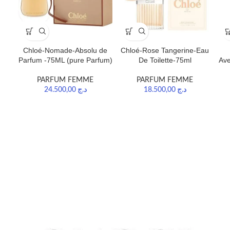
Chloé-Nomade-Absolu de
Chloé-Rose Tangerine-Eau
Parfum -75ML (pure Parfum)
De Toilette-75ml
Ave
PARFUM FEMME
PARFUM FEMME
24.500,00
د.ج
18.500,00
د.ج