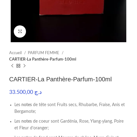
Click to enlarge
Accueil
PARFUM FEMME
CARTIER-La Panthère-Parfum-100ml
CARTIER-La Panthère-Parfum-100ml
33.500,00
د.ج
Les
notes
de tête sont Fruits secs, Rhubarbe, Fraise, Anis et
Bergamote;
Les
notes
de coeur sont Gardénia, Rose, Ylang-ylang, Poire
et Fleur d’oranger;