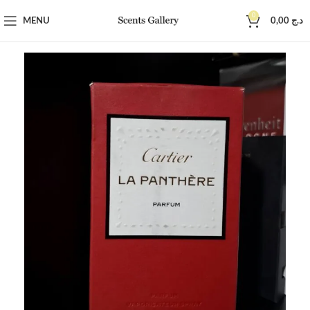
0
MENU
0,00
د.ج