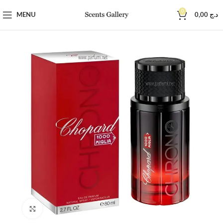
0
MENU
0,00
د.ج
Click to enlarge