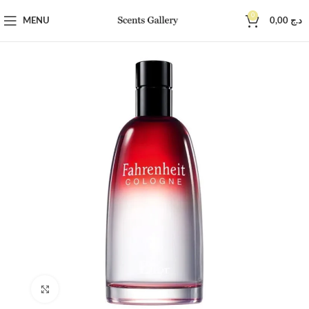
0
MENU
0,00
د.ج
Click to enlarge