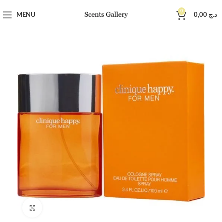
0
MENU
0,00
د.ج
Click to enlarge