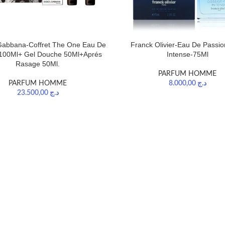
Gabbana-Coffret The One Eau De
Franck Olivier-Eau De Passi
e 100Ml+ Gel Douche 50Ml+Aprés
Intense-75Ml
Rasage 50Ml.
PARFUM HOMME
PARFUM HOMME
8.000,00
د.ج
23.500,00
د.ج