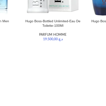
on Men
Hugo Boss-Bottled Unlimited-Eau De
Hugo Boss
Toilette-100Ml
PARFUM HOMME
19.500,00
د.ج