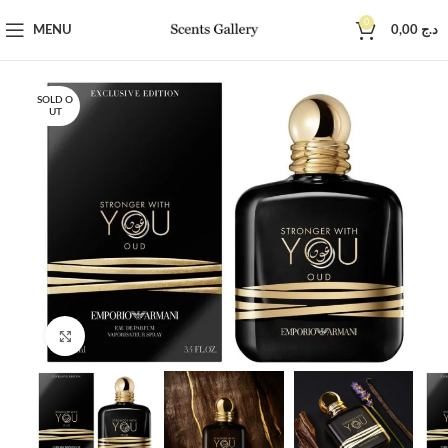
0
MENU
0,00
د.ج
SOLD O
UT
Click to enlarge