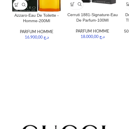
D
Cerruti 1881-Signature-Eau
Azzaro-Eau De Toilette -
T
De Parfum-100Ml
Homme-200Ml
50
PARFUM HOMME
PARFUM HOMME
18.000,00
د.ج
16.900,00
د.ج