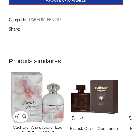
AJOUTER AU PANIER
Catégorie :
PARFUM FEMME
Share:
Produits similaires
Cacharel-Anais Anais- Eau
Franck Olivier-Oud Touch-
F