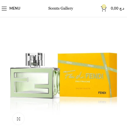
0
MENU
0,00
د.ج
Click to enlarge