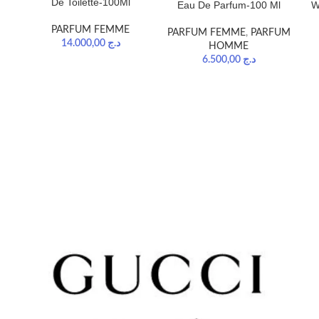
De Toilette-100Ml
Eau De Parfum-100 Ml
W
PARFUM FEMME
PARFUM FEMME
,
PARFUM
14.000,00
د.ج
HOMME
6.500,00
د.ج