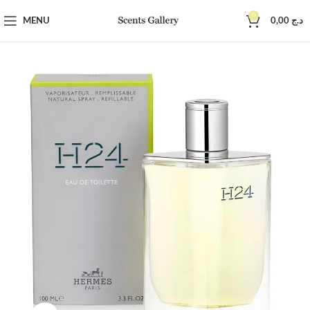
0
MENU
0,00
د.ج