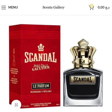
0
MENU
0,00
د.ج
Click to enlarge