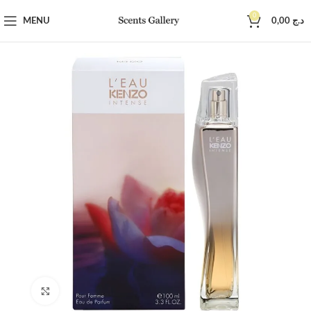
0
MENU
0,00
د.ج
Click to enlarge