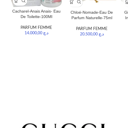
Cacharel-Anais Anais- Eau
Chloé-Nomade-Eau De
G
De Toilette-100Ml
Parfum Naturelle-75ml
I
PARFUM FEMME
PARFUM FEMME
14.000,00
د.ج
20.500,00
د.ج