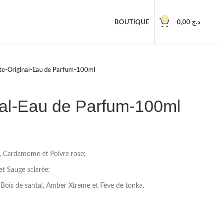
0
BOUTIQUE
0,00
د.ج
te-Original-Eau de Parfum-100ml
nal-Eau de Parfum-100ml
, Cardamome et Poivre rose;
et Sauge sclarée;
 Bois de santal, Amber Xtreme et Fève de tonka.