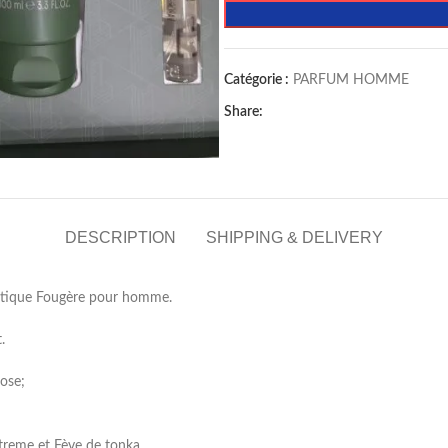
Catégorie :
PARFUM HOMME
Share:
DESCRIPTION
SHIPPING & DELIVERY
tique Fougère pour homme.
.
ose;
treme et Fève de tonka.