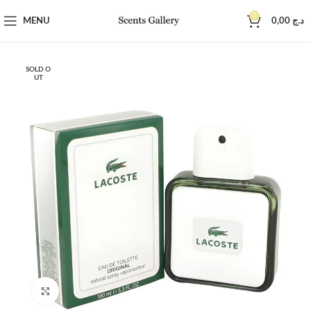
0
MENU
0,00
د.ج
SOLD O
UT
Click to enlarge