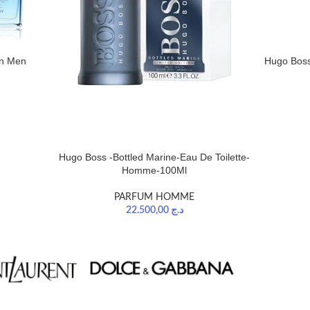
on Men
Hugo Boss
Hugo Boss -Bottled Marine-Eau De Toilette-
Homme-100Ml
PARFUM HOMME
22.500,00
د.ج