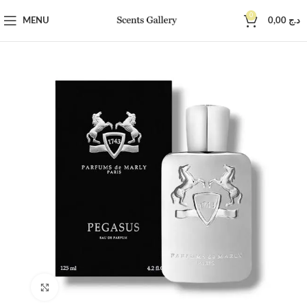
0
MENU
0,00
د.ج
Click to enlarge