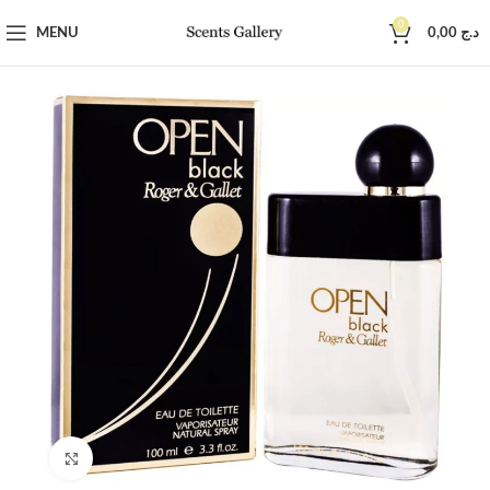
0
MENU
0,00
د.ج
Click to enlarge