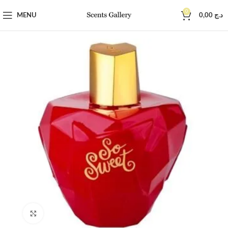
0
MENU
0,00
د.ج
Click to enlarge