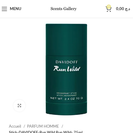
0
MENU
0,00
د.ج
Click to enlarge
Accueil
PARFUM HOMME
Stick-DAVIDOFF-Run Wild Run Wild- 75ml