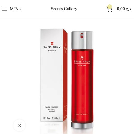
0
MENU
0,00
د.ج
Click to enlarge