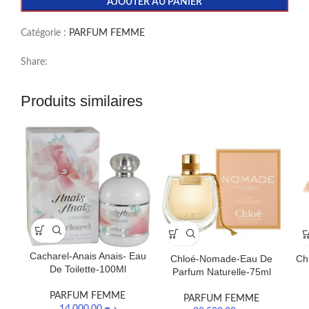
AJOUTER AU PANIER
Catégorie :
PARFUM FEMME
Share:
Produits similaires
Cacharel-Anais Anais- Eau
Chloé-Nomade-Eau De
Ch
De Toilette-100Ml
Parfum Naturelle-75ml
PARFUM FEMME
PARFUM FEMME
14.000,00
د.ج