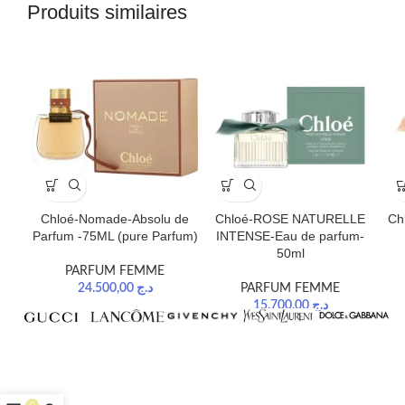
Produits similaires
Chloé-Nomade-Absolu de
Chloé-ROSE NATURELLE
Ch
Parfum -75ML (pure Parfum)
INTENSE-Eau de parfum-
50ml
PARFUM FEMME
24.500,00
د.ج
PARFUM FEMME
15.700,00
د.ج