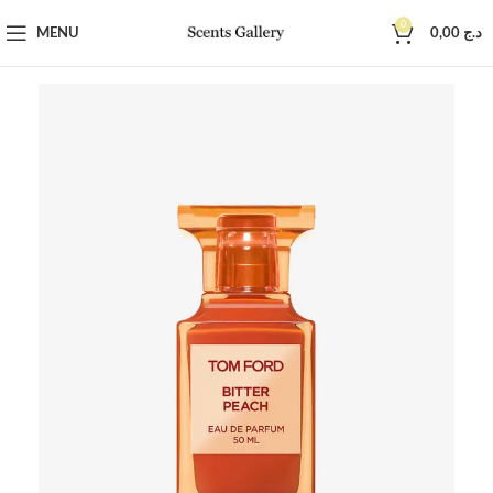
0
MENU
0,00
د.ج