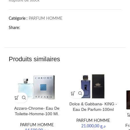
Rupture de stock
Catégorie :
PARFUM HOMME
Share:
Produits similaires
Dolce & Gabbana- KING -
Azzaro-Chrome- Eau De
Eau De Parfum-100ml
Toilette-Homme-100 Ml.
PARFUM HOMME
Fr
PARFUM HOMME
21.000,00
د.ج