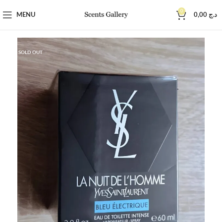
0
MENU
0,00
د.ج
SOLD OUT