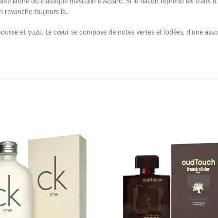
lité latine du classique masculin d’Azzaro. Si le flacon reprend les traits 
n revanche toujours là.
mousse et yuzu. Le cœur se compose de notes vertes et iodées, d’une assoc