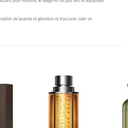
d’Azzaro pour Homme, le sillage est lui plus vert et aquatique
iation de lavande et géranium et d’accords ‘salin’ et