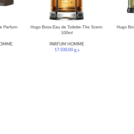
De Parfum-
Hugo Boss-Eau de Toilette-The Scent-
Hugo Bos
100ml
HOMME
PARFUM HOMME
17.500,00
د.ج