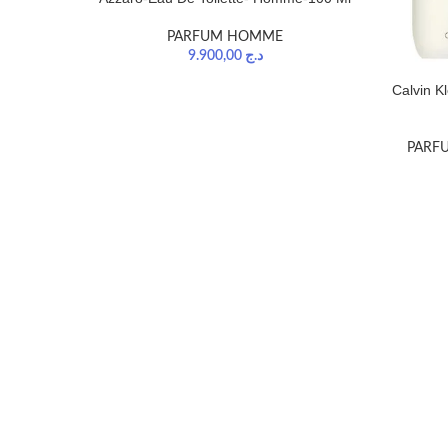
PARFUM HOMME
9.900,00
د.ج
Calvin K
PARF