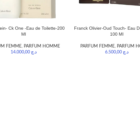
lein- Ck One -Eau de Toilette-200
Franck Olivier-Oud Touch- Eau 
Ml
100 Ml
UM FEMME
,
PARFUM HOMME
PARFUM FEMME
,
PARFUM 
14.000,00
د.ج
6.500,00
د.ج