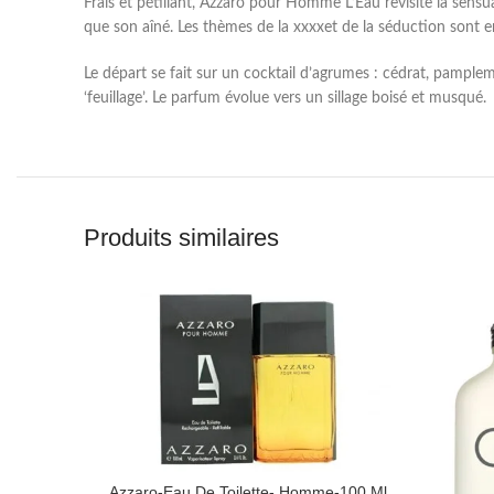
Frais et pétillant, Azzaro pour Homme L’Eau revisite la sensua
que son aîné. Les thèmes de la xxxxet de la séduction sont e
Le départ se fait sur un cocktail d’agrumes : cédrat, pample
‘feuillage’. Le parfum évolue vers un sillage boisé et musqué.
Produits similaires
Azzaro-Eau De Toilette- Homme-100 Ml