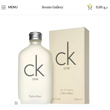
0
MENU
0,00
د.ج
Click to enlarge