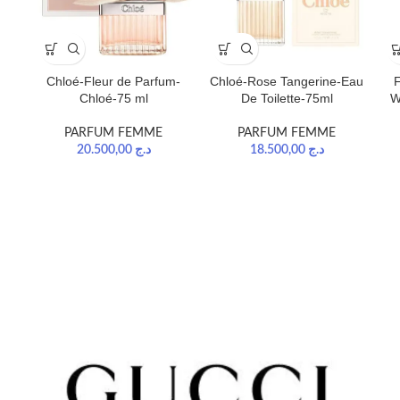
Chloé-Fleur de Parfum-
Chloé-Rose Tangerine-Eau
F
Chloé-75 ml
De Toilette-75ml
W
PARFUM FEMME
PARFUM FEMME
20.500,00
د.ج
18.500,00
د.ج