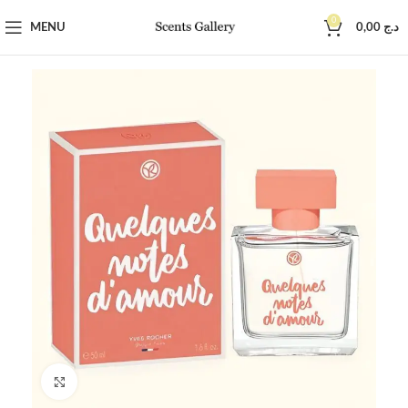
0
MENU
0,00
د.ج
Click to enlarge