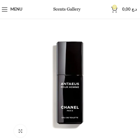
0
MENU
0,00
د.ج
SOLD OUT
Click to enlarge