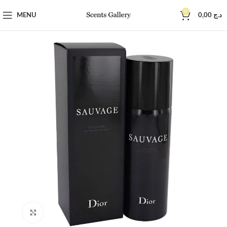
0
MENU
0,00
د.ج
Click to enlarge