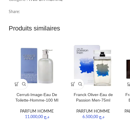
Share:
Produits similaires
Cerruti-Image-Eau De
Franck Oliver-Eau de
Fr
Toilette-Homme-100 Ml
Passion Men-75ml
PARFUM HOMME
PARFUM HOMME
PA
11.000,00
د.ج
6.500,00
د.ج