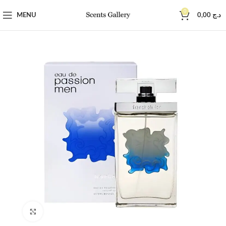
0
MENU
0,00
د.ج
Click to enlarge