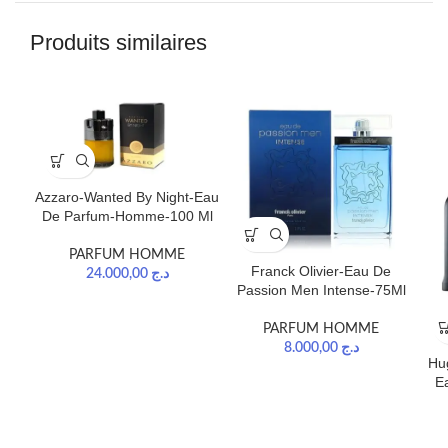
Produits similaires
Azzaro-Wanted By Night-Eau
De Parfum-Homme-100 Ml
PARFUM HOMME
Franck Olivier-Eau De
24.000,00
د.ج
Passion Men Intense-75Ml
PARFUM HOMME
8.000,00
د.ج
Hug
E