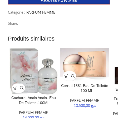
AJOUTER AU PANIER
Catégorie :
PARFUM FEMME
Share:
Produits similaires
Cerruti 1881 Eau De Toilette
– 100 Ml
Cacharel-Anais Anais- Eau
Fr
PARFUM FEMME
De Toilette-100Ml
13.500,00
د.ج
PARFUM FEMME
PA
14.000,00
د.ج