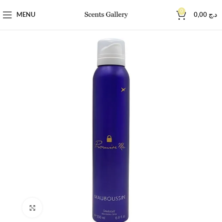
0
MENU
0,00
د.ج
Click to enlarge