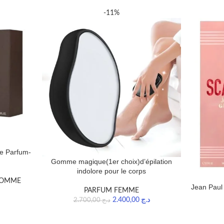
-11%
De Parfum-
Gomme magique(1er choix)d’épilation
indolore pour le corps
HOMME
Jean Paul
PARFUM FEMME
2.400,00
د.ج
2.700,00
د.ج