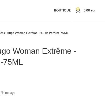
0
BOUTIQUE
0,00
د.ج
Boss- Hugo Woman Extrême -Eau de Parfum-75ML
ugo Woman Extrême -
m-75ML
 l’Himalaya