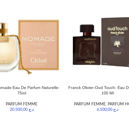
omade-Eau De Parfum Naturelle-
Franck Olivier-Oud Touch- Eau 
75ml
100 Ml
PARFUM FEMME
PARFUM FEMME
,
PARFUM 
20.500,00
د.ج
6.500,00
د.ج