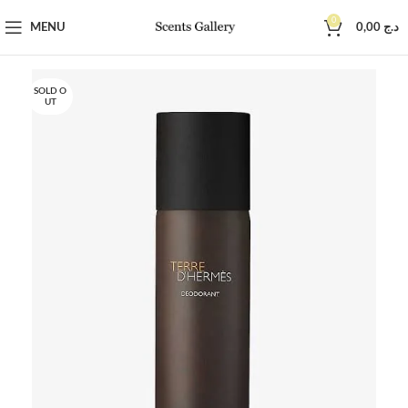
0
MENU
0,00
د.ج
SOLD O
UT