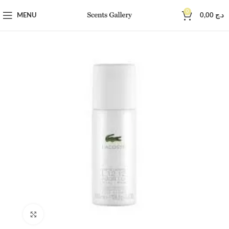
0
MENU
0,00
د.ج
Click to enlarge