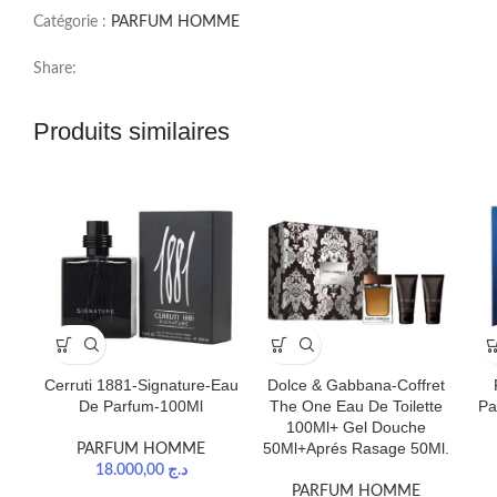
Catégorie :
PARFUM HOMME
Share:
Produits similaires
Dolce & Gabbana-Coffret
Cerruti 1881-Signature-Eau
The One Eau De Toilette
Pa
De Parfum-100Ml
100Ml+ Gel Douche
50Ml+Aprés Rasage 50Ml.
PARFUM HOMME
18.000,00
د.ج
PARFUM HOMME