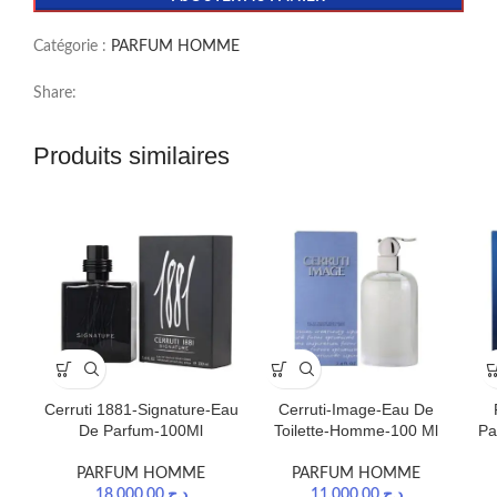
Catégorie :
PARFUM HOMME
Share:
Produits similaires
Cerruti-Image-Eau De
Cerruti 1881-Signature-Eau
Toilette-Homme-100 Ml
Pa
De Parfum-100Ml
PARFUM HOMME
PARFUM HOMME
11.000,00
د.ج
18.000,00
د.ج