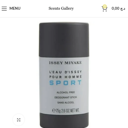
0
MENU
0,00
د.ج
Click to enlarge