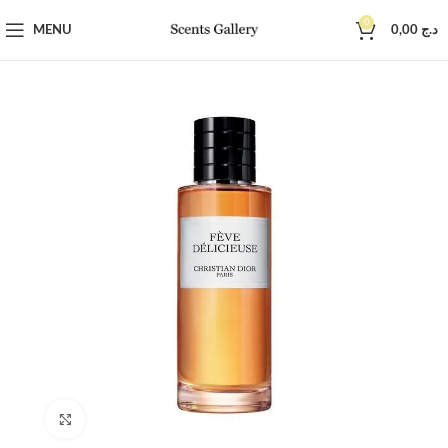
0
MENU
0,00
د.ج
SOLD OUT
Click to enlarge