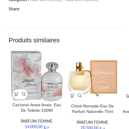
Catégories :
PARFUM FEMME
,
PARFUM HOMME
Share:
Produits similaires
Cacharel-Anais Anais- Eau
Chloé-Nomade-Eau De
De Toilette-100Ml
Parfum Naturelle-75ml
Ave
PARFUM FEMME
PARFUM FEMME
14.000,00
د.ج
20.500,00
د.ج