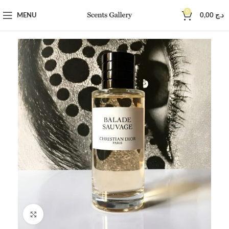
0
MENU
0,00
د.ج
Click to enlarge