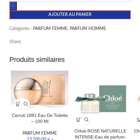
AJOUTER AU PANIER
Catégories :
PARFUM FEMME
,
PARFUM HOMME
Share:
Produits similaires
Cerruti 1881 Eau De Toilette
– 100 Ml
Chloé-ROSE NATURELLE
Ch
PARFUM FEMME
INTENSE-Eau de parfum-
13.500,00
د.ج