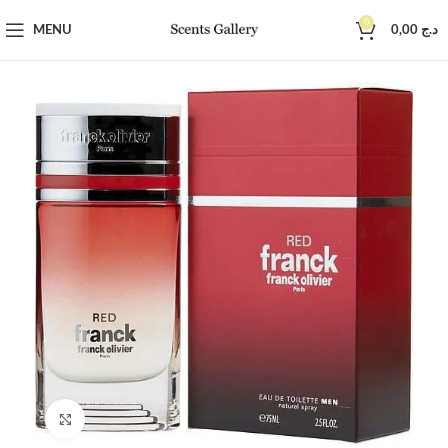
0
MENU
0,00
د.ج
Click to enlarge