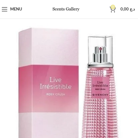
0
MENU
0,00
د.ج