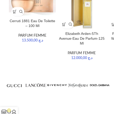
Cerruti 1881 Eau De Toilette
– 100 Ml
Elizabeth Arden-5Th
F
PARFUM FEMME
Avenue-Eau De Parfum-125
W
13.500,00
د.ج
Ml
PARFUM FEMME
12.000,00
د.ج
0