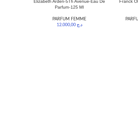
Elizabeth Arden-5Th Avenue-Eau De
Franck Ol
Parfum-125 Ml
PARFUM FEMME
PARF
12.000,00
د.ج