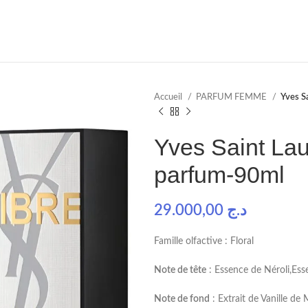
Accueil
PARFUM FEMME
Yves S
Yves Saint Lau
parfum-90ml
29.000,00
د.ج
Famille olfactive : Floral
Note de tête
: Essence de Néroli,Es
Note de fond
: Extrait de Vanille d