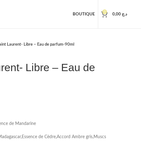
0
BOUTIQUE
0,00
د.ج
aint Laurent- Libre – Eau de parfum-90ml
rent- Libre – Eau de
sence de Mandarine
e Madagascar,Essence de Cèdre,Accord Ambre gris,Muscs