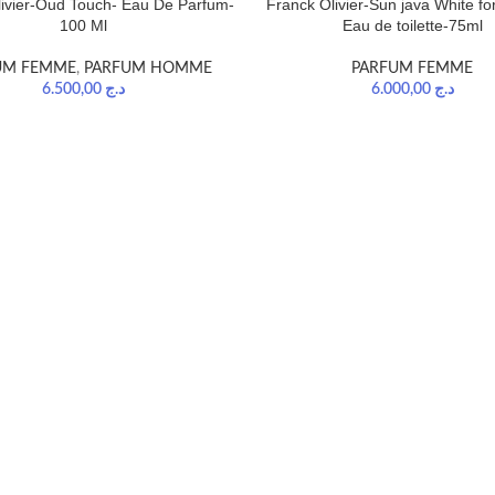
ivier-Oud Touch- Eau De Parfum-
Franck Olivier-Sun java White f
100 Ml
Eau de toilette-75ml
UM FEMME
,
PARFUM HOMME
PARFUM FEMME
6.500,00
د.ج
6.000,00
د.ج