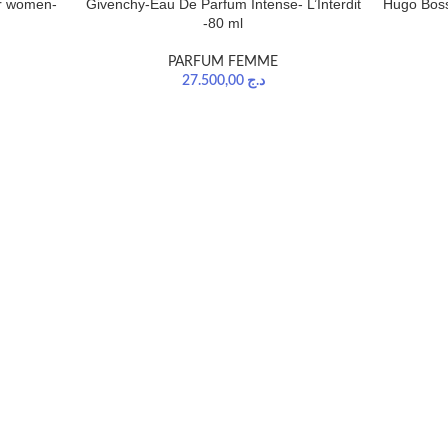
or women-
Givenchy-Eau De Parfum Intense- L’Interdit
Hugo Bos
-80 ml
PARFUM FEMME
27.500,00
د.ج