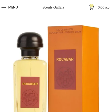
0
MENU
0,00
د.ج