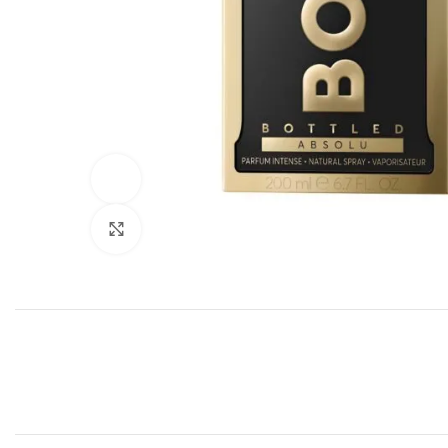
360 product view
Click to enlarge