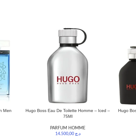
on Men
Hugo Boss Eau De Toilette Homme – Iced –
Hugo Boss
75Ml
PARFUM HOMME
14.500,00
د.ج