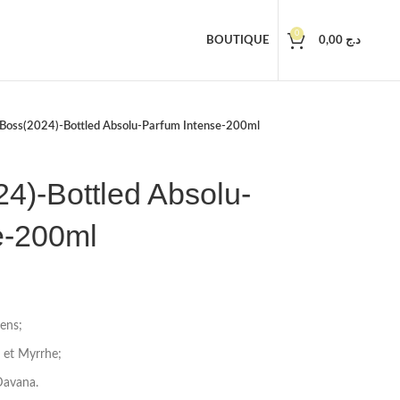
0
BOUTIQUE
0,00
د.ج
Boss(2024)-Bottled Absolu-Parfum Intense-200ml
4)-Bottled Absolu-
e-200ml
cens;
 et Myrrhe;
Davana.