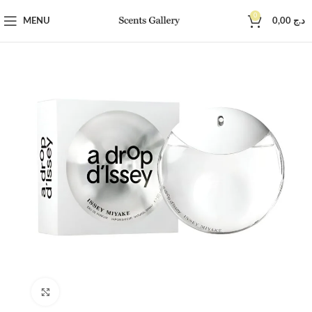
0
MENU
0,00
د.ج
Click to enlarge