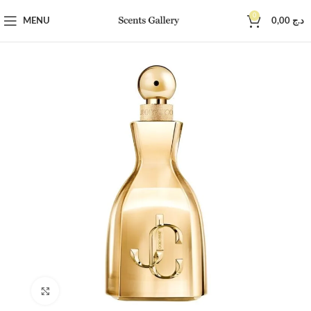
0
MENU
0,00
د.ج
Click to enlarge