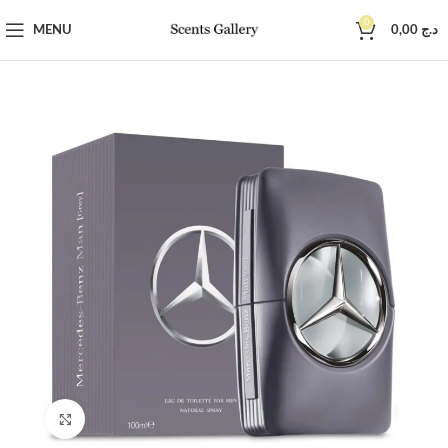
0
MENU
0,00
د.ج
Click to enlarge