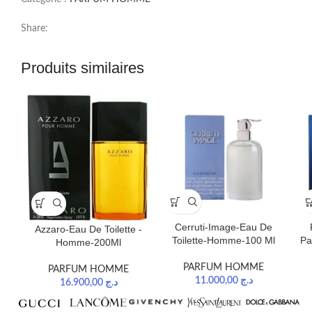
Share:
Produits similaires
Cerruti-Image-Eau De
Azzaro-Eau De Toilette -
Toilette-Homme-100 Ml
Pa
Homme-200Ml
PARFUM HOMME
PARFUM HOMME
11.000,00
د.ج
16.900,00
د.ج