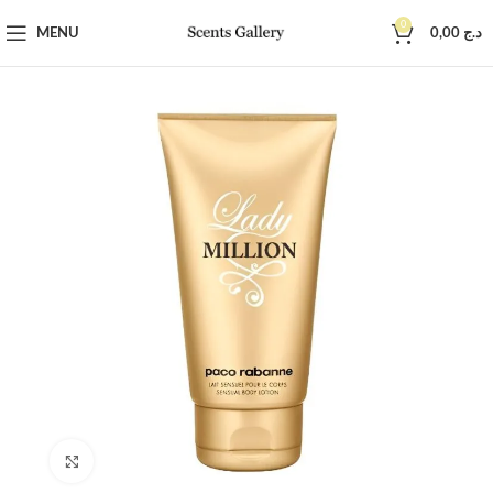
0
MENU
0,00
د.ج
Click to enlarge