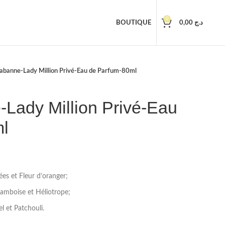
0
BOUTIQUE
0,00
د.ج
abanne-Lady Million Privé-Eau de Parfum-80ml
Lady Million Privé-Eau
l
ées et Fleur d’oranger;
ramboise et Héliotrope;
l et Patchouli.