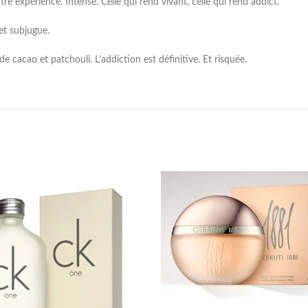
re expérience. Intense. Celle qui rend vivant, celle qui rend addict.
et subjugue.
de cacao et patchouli. L’addiction est définitive. Et risquée.