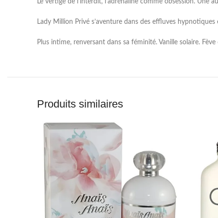
Le vertige de l’interdit, l’adrénaline comme obsession. Une aut
Lady Million Privé s’aventure dans des effluves hypnotiques 
Plus intime, renversant dans sa féminité. Vanille solaire. Fève 
Produits similaires