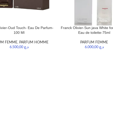
ivier-Oud Touch- Eau De Parfum-
Franck Olivier-Sun java White f
100 Ml
Eau de toilette-75ml
UM FEMME
,
PARFUM HOMME
PARFUM FEMME
6.500,00
د.ج
6.000,00
د.ج