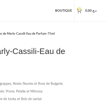
0
BOUTIQUE
0,00
د.ج
s de Marly-Cassili-Eau de Parfum-75ml
rly-Cassili-Eau de
 grappes, Notes fleuries et Rose de Bulgarie;
ier, Prune, Petalia et Mimosa;
ve de tonka et Bois de santal.