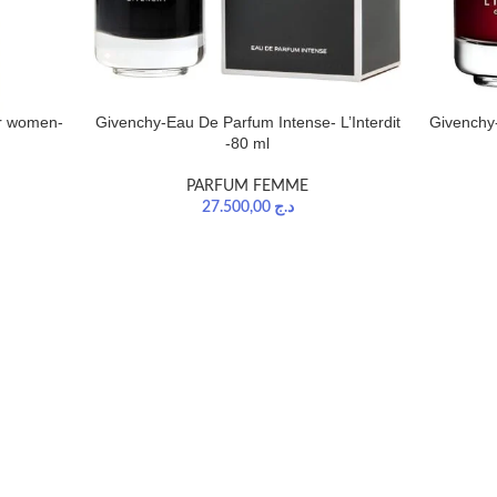
or women-
Givenchy-Eau De Parfum Intense- L’Interdit
Givenchy-
-80 ml
PARFUM FEMME
27.500,00
د.ج