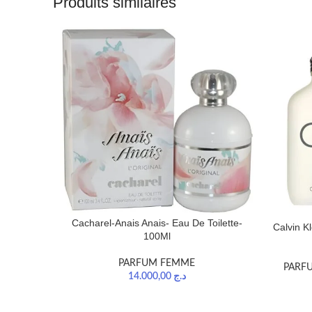
Produits similaires
Cacharel-Anais Anais- Eau De Toilette-
Calvin K
100Ml
PARFUM FEMME
PARF
14.000,00
د.ج