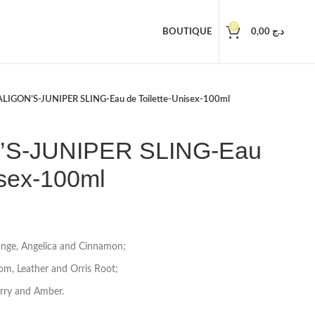
0
BOUTIQUE
0,00
د.ج
LIGON’S-JUNIPER SLING-Eau de Toilette-Unisex-100ml
S-JUNIPER SLING-Eau
isex-100ml
range, Angelica and Cinnamon;
m, Leather and Orris Root;
erry and Amber.