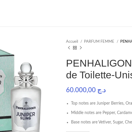
Accueil
PARFUM FEMME
PENHA
PENHALIGON’
de Toilette-Un
60.000,00
د.ج
Top notes are Juniper Berries, O
Middle notes are Pepper, Cardamo
Base notes are Vetiver, Sugar, Ch