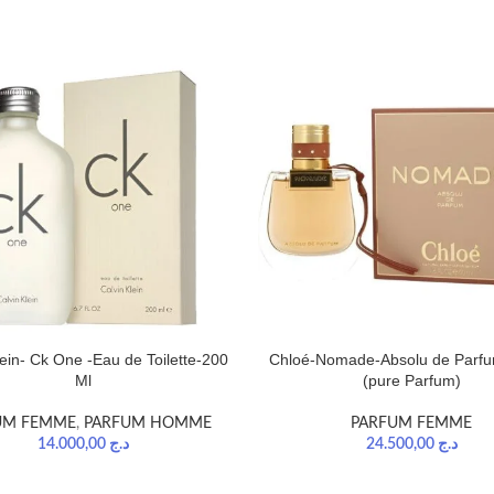
lein- Ck One -Eau de Toilette-200
Chloé-Nomade-Absolu de Parf
Ml
(pure Parfum)
UM FEMME
,
PARFUM HOMME
PARFUM FEMME
14.000,00
د.ج
24.500,00
د.ج