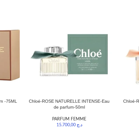
um -75ML
Chloé-ROSE NATURELLE INTENSE-Eau
Chloé-R
de parfum-50ml
PARFUM FEMME
15.700,00
د.ج