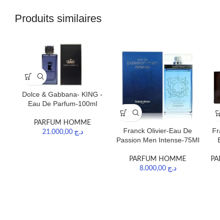
Produits similaires
Dolce & Gabbana- KING -
Eau De Parfum-100ml
PARFUM HOMME
Franck Olivier-Eau De
Fr
21.000,00
د.ج
Passion Men Intense-75Ml
PARFUM HOMME
PA
8.000,00
د.ج