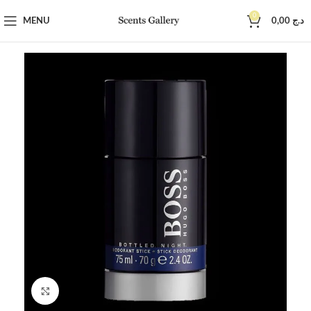
0
MENU
0,00
د.ج
Click to enlarge