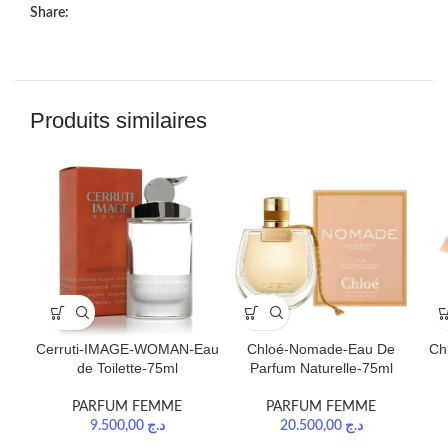
Share:
Produits similaires
Cerruti-IMAGE-WOMAN-Eau
Chloé-Nomade-Eau De
Ch
de Toilette-75ml
Parfum Naturelle-75ml
PARFUM FEMME
PARFUM FEMME
9.500,00
د.ج
20.500,00
د.ج