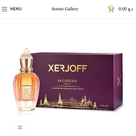
0
MENU
0,00
د.ج
Click to enlarge