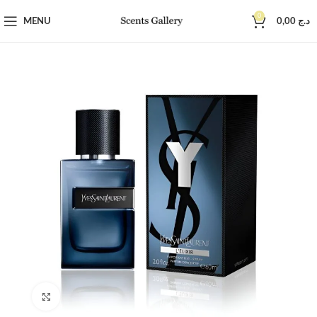
0
MENU
0,00
د.ج
Click to enlarge