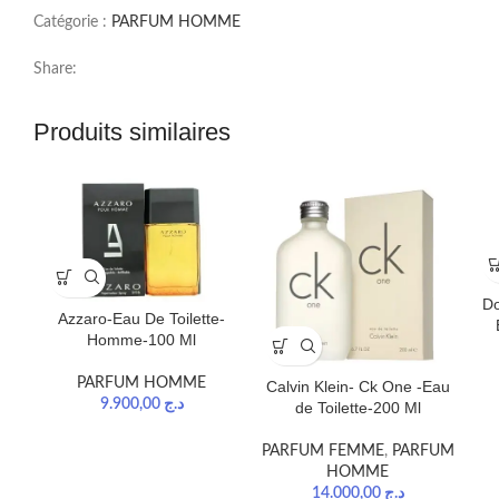
Catégorie :
PARFUM HOMME
Share:
Produits similaires
Do
Azzaro-Eau De Toilette-
Homme-100 Ml
PARFUM HOMME
Calvin Klein- Ck One -Eau
9.900,00
د.ج
de Toilette-200 Ml
PARFUM FEMME
,
PARFUM
HOMME
14.000,00
د.ج