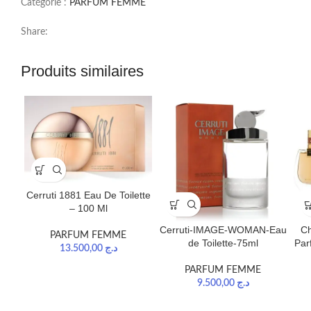
Catégorie :
PARFUM FEMME
Share:
Produits similaires
Cerruti 1881 Eau De Toilette
– 100 Ml
Cerruti-IMAGE-WOMAN-Eau
Ch
PARFUM FEMME
de Toilette-75ml
Par
13.500,00
د.ج
PARFUM FEMME
9.500,00
د.ج